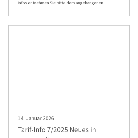
02.02.2026
Infos entnehmen Sie bitte dem angehangenen…
Tarif-
Info
7/2025
Neues
in
Sachen
„Überstundenzuschläge“
für
Teilzeitbeschäftigte
Tarif-
14. Januar 2026
Info
7/2025
Tarif-Info 7/2025 Neues in
Neues