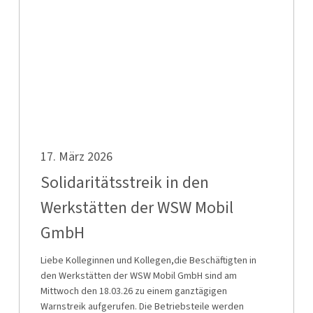
Werkstätten
der
WSW
Mobil
GmbH
Solidaritätsstreik
17. März 2026
in
den
Solidaritätsstreik in den
Werkstätten
Werkstätten der WSW Mobil
der
GmbH
WSW
Mobil
Liebe Kolleginnen und Kollegen,die Beschäftigten in
GmbH
den Werkstätten der WSW Mobil GmbH sind am
Mittwoch den 18.03.26 zu einem ganztägigen
Warnstreik aufgerufen. Die Betriebsteile werden