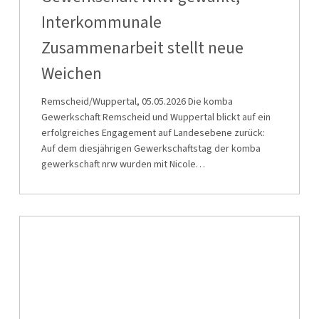
Weichen
der
Interkommunale
komba
Zusammenarbeit stellt neue
Gewerkschaft
Weichen
NRW
gewählt,
Remscheid/Wuppertal, 05.05.2026 Die komba
Interkommunale
Gewerkschaft Remscheid und Wuppertal blickt auf ein
erfolgreiches Engagement auf Landesebene zurück:
Zusammenarbeit
Auf dem diesjährigen Gewerkschaftstag der komba
stellt
gewerkschaft nrw wurden mit Nicole…
neue
Weichen
Nicole
Schorn
in
den
Landesvorstand