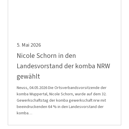
der
komba
NRW
gewählt
Nicole
5. Mai 2026
Schorn
in
Nicole Schorn in den
den
Landesvorstand der komba NRW
Landesvorstand
gewählt
der
komba
Neuss, 04.05.2026 Die Ortsverbandsvorsitzende der
NRW
komba Wuppertal, Nicole Schorn, wurde auf dem 32.
Gewerkschaftstag der komba gewerkschaft nrw mit
gewählt
beeindruckenden 64 % in den Landesvorstand der
komba…