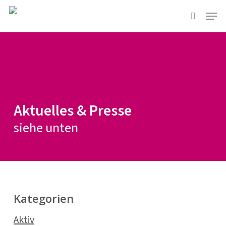
Skip
Menu
to
suchen
main
content
Aktuelles & Presse
siehe unten
Kategorien
Aktiv