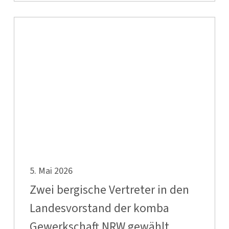
Zwei
bergische
Vertreter
in
den
Landesvorstand
der
komba
Gewerkschaft
NRW
Zwei
gewählt,
5. Mai 2026
bergische
Interkommunale
Vertreter
Zwei bergische Vertreter in den
Zusammenarbeit
in
Landesvorstand der komba
stellt
den
neue
Gewerkschaft NRW gewählt,
Landesvorstand