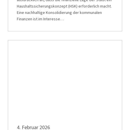
Wuppertal
Haushaltssicherungskonzept (HSK) erforderlich macht.
Eine nachhaltige Konsolidierung der kommunalen
Finanzen ist im Interesse…
Neue
Doppelspitze
und
verjüngter
Vorstand:
komba
Wuppertal
wählt
neue
Führung
Neue
4. Februar 2026
Doppelspitze