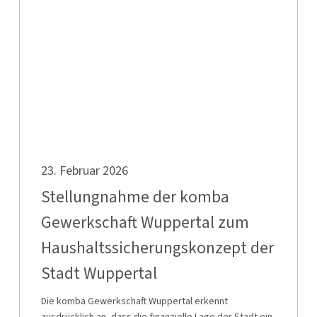
komba
Gewerkschaft
Wuppertal
zum
Haushaltssicherungskonzept
der
Stadt
Wuppertal
Stellungnahme
23. Februar 2026
der
komba
Stellungnahme der komba
Gewerkschaft
Gewerkschaft Wuppertal zum
Wuppertal
Haushaltssicherungskonzept der
zum
Haushaltssicherungskonzept
Stadt Wuppertal
der
Die komba Gewerkschaft Wuppertal erkennt
Stadt
ausdrücklich an, dass die finanzielle Lage der Stadt ein