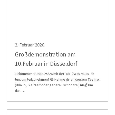
Großdemonstration
2. Februar 2026
am
10.Februar
Großdemonstration am
in
10.Februar in Düsseldorf
Düsseldorf
Einkommensrunde 25/26 mit der TdL ❔Was muss ich
tun, um teilzunehmen? 🟢 Nehme dir an diesem Tag frei
(Urlaub, Gleitzeit oder generell schon frei) 🚌💰 Um
das…
Warnstreik