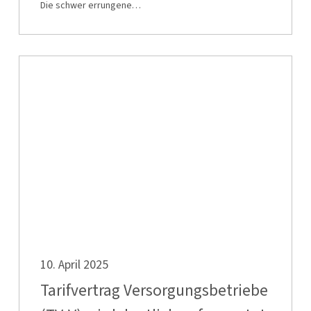
Die schwer errungene…
Tarifvertrag
Versorgungsbetriebe
(TV-
V)
wird
deutlich
aufgewertet
Tarifvertrag
10. April 2025
Versorgungsbetriebe
(TV-
Tarifvertrag Versorgungsbetriebe
V)