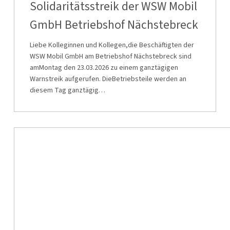
WSW
Solidaritätsstreik der WSW Mobil
Mobil
GmbH Betriebshof Nächstebreck
GmbH
Betriebshof
Liebe Kolleginnen und Kollegen,die Beschäftigten der
WSW Mobil GmbH am Betriebshof Nächstebreck sind
Nächstebreck
amMontag den 23.03.2026 zu einem ganztägigen
Warnstreik aufgerufen. DieBetriebsteile werden an
diesem Tag ganztägig…
Solidaritätsstreik
der
WSW
Mobil
GmbH
Schwebebahn,Fahrdienst,Fahrzeugwerkstatt
Vohwinkel,