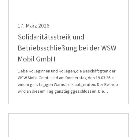
Solidaritätsstreik
17. März 2026
und
Betriebsschließung
Solidaritätsstreik und
bei
Betriebsschließung bei der WSW
der
Mobil GmbH
WSW
Mobil
Liebe Kolleginnen und Kollegen,die Beschäftigten der
GmbH
WSW Mobil GmbH sind am Donnerstag den 19.03.26 zu
einem ganztägigen Warnstreik aufgerufen. Der Betrieb
wird an diesem Tag ganztägiggeschlossen. Die…
Solidaritätsstreik
in
den