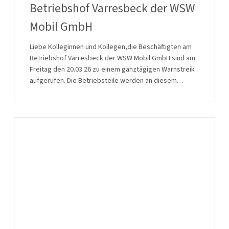
Varresbeck
Betriebshof Varresbeck der WSW
der
Mobil GmbH
WSW
Mobil
Liebe Kolleginnen und Kollegen,die Beschäftigten am
GmbH
Betriebshof Varresbeck der WSW Mobil GmbH sind am
Freitag den 20.03.26 zu einem ganztägigen Warnstreik
aufgerufen. Die Betriebsteile werden an diesem…
Solidaritätsstreik
und
Betriebsschließung
bei
der
WSW
Mobil
GmbH