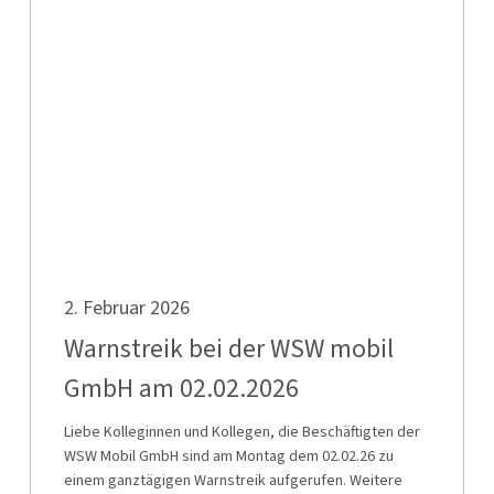
bei
der
WSW
mobil
GmbH
am
02.02.2026
Warnstreik
2. Februar 2026
bei
der
Warnstreik bei der WSW mobil
WSW
GmbH am 02.02.2026
mobil
GmbH
Liebe Kolleginnen und Kollegen, die Beschäftigten der
WSW Mobil GmbH sind am Montag dem 02.02.26 zu
am
einem ganztägigen Warnstreik aufgerufen. Weitere