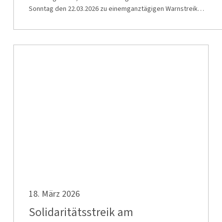
Sonntag den 22.03.2026 zu einemganztägigen Warnstreik…
Solidaritätsstreik
am
Betriebshof
Varresbeck
der
WSW
Mobil
GmbH
Solidaritätsstreik
18. März 2026
am
Betriebshof
Solidaritätsstreik am