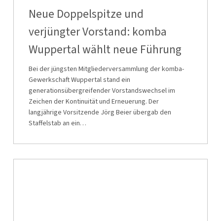
und
Neue Doppelspitze und
verjüngter
verjüngter Vorstand: komba
Vorstand:
Wuppertal wählt neue Führung
komba
Wuppertal
Bei der jüngsten Mitgliederversammlung der komba-
wählt
Gewerkschaft Wuppertal stand ein
generationsübergreifender Vorstandswechsel im
neue
Zeichen der Kontinuität und Erneuerung. Der
Führung
langjährige Vorsitzende Jörg Beier übergab den
Staffelstab an ein…
Großdemonstration
am
10.Februar
in
Düsseldorf