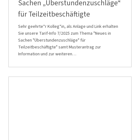
Sachen „Überstundenzuschläge“
in
für Teilzeitbeschäftigte
Sachen
„Überstundenzuschläge“
Sehr geehrte*r Kolleg*in, als Anlage und Link erhalten
für
Sie unsere Tarif-Info 7/2025 zum Thema "Neues in
Sachen "Überstundenzuschläge" für
Teilzeitbeschäftigte
Teilzeitbeschäftigte" samt Musterantrag zur
Information und zur weiteren…
Tarif-
Info
6/2025:
Vaterschaftsurlaub/Urlaub
für
gleichgestellte
zweite