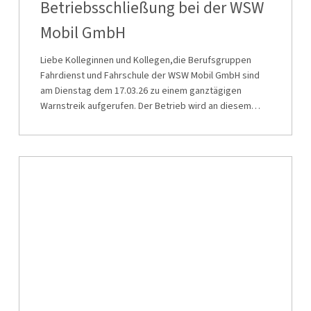
Betriebsschließung bei der WSW
der
Mobil GmbH
WSW
Mobil
Liebe Kolleginnen und Kollegen,die Berufsgruppen
GmbH
Fahrdienst und Fahrschule der WSW Mobil GmbH sind
am Dienstag dem 17.03.26 zu einem ganztägigen
Warnstreik aufgerufen. Der Betrieb wird an diesem…
Solidaritätsstreik
und
Betriebsschließung
bei
der
WSW
Mobil
GmbH