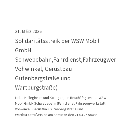
Gerüstbau
Gutenbergstraße
und
Wartburgstraße)
Solidaritätsstreik
21. März 2026
der
WSW
Solidaritätsstreik der WSW Mobil
Mobil
GmbH
GmbH
Schwebebahn,Fahrdienst,Fahrzeugwer
Schwebebahn,Fahrdienst,Fahrzeugwerkstatt
Vohwinkel,
Vohwinkel, Gerüstbau
Gerüstbau
Gutenbergstraße und
Gutenbergstraße
Wartburgstraße)
und
Wartburgstraße)
Liebe Kolleginnen und Kollegen,die Beschäftigten der WSW
Mobil GmbH Schwebebahn (Fahrdienst,Fahrzeugwerkstatt
Vohwinkel, Gerüstbau Gutenbergstraße und
Wartburgstraße)sind am Samstag den 21.03.26 sowie