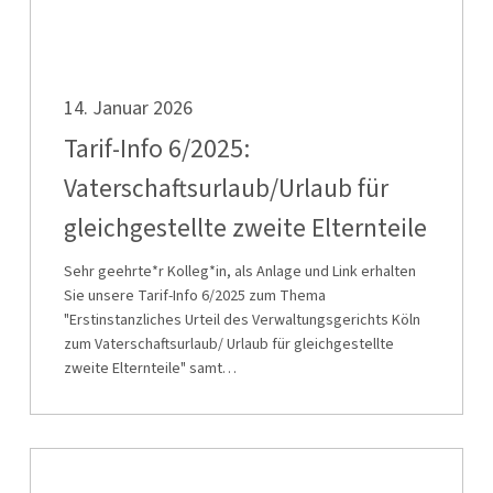
Elternteile
Tarif-
14. Januar 2026
Info
6/2025:
Tarif-Info 6/2025:
Vaterschaftsurlaub/Urlaub
Vaterschaftsurlaub/Urlaub für
für
gleichgestellte zweite Elternteile
gleichgestellte
zweite
Sehr geehrte*r Kolleg*in, als Anlage und Link erhalten
Elternteile
Sie unsere Tarif-Info 6/2025 zum Thema
"Erstinstanzliches Urteil des Verwaltungsgerichts Köln
zum Vaterschaftsurlaub/ Urlaub für gleichgestellte
zweite Elternteile" samt…
Mitglieder-