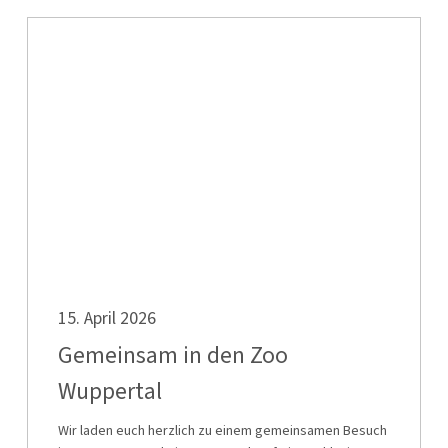
Gemeinsam
in
den
Zoo
Wuppertal
Gemeinsam
15. April 2026
in
den
Gemeinsam in den Zoo
Zoo
Wuppertal
Wuppertal
Wir laden euch herzlich zu einem gemeinsamen Besuch