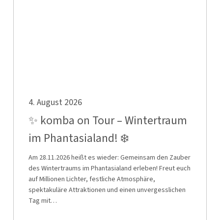
Tour
–
Wintertraum
im
Phantasialand!
❄️
✨
4. August 2026
komba
on
✨ komba on Tour – Wintertraum
Tour
im Phantasialand! ❄️
–
Wintertraum
Am 28.11.2026 heißt es wieder: Gemeinsam den Zauber
des Wintertraums im Phantasialand erleben! Freut euch
im
auf Millionen Lichter, festliche Atmosphäre,
Phantasialand!
spektakuläre Attraktionen und einen unvergesslichen
❄️
Tag mit…