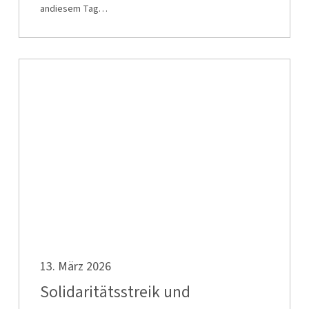
andiesem Tag…
Solidaritätsstreik
und
Betriebsschließung
bei
der
WSW
Mobil
GmbH
Solidaritätsstreik
13. März 2026
und
Betriebsschließung
Solidaritätsstreik und
bei