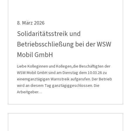
Solidaritätsstreik
8. März 2026
und
Betriebsschließung
Solidaritätsstreik und
bei
Betriebsschließung bei der WSW
der
Mobil GmbH
WSW
Mobil
Liebe Kolleginnen und Kollegen,die Beschäftigten der
GmbH
WSW Mobil GmbH sind am Dienstag dem 10.03.26 zu
einemganztägigen Warnstreik aufgerufen. Der Betrieb
wird an diesem Tag ganztägiggeschlossen. Die
Arbeitgeber…
Stellungnahme
der