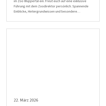
im Zoo Wuppertal ein. Freut euch auf eine exklusive
Führung mit dem Zoodirektor persönlich. Spannende
Einblicke, Hintergrundwissen und besondere…
Solidaritätsstreik
der
WSW
Mobil
GmbH
Betriebshof
Nächstebreck
Solidaritätsstreik
22. März 2026
der