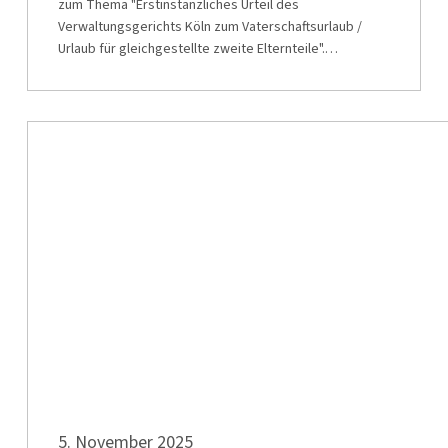
zum Thema "Erstinstanzliches Urteil des
Verwaltungsgerichts Köln zum Vaterschaftsurlaub /
Urlaub für gleichgestellte zweite Elternteile".…
Musterantrag/Widerspruch
gegen
Besoldung
2025
Musterantrag/Widerspruch
5. November 2025
gegen