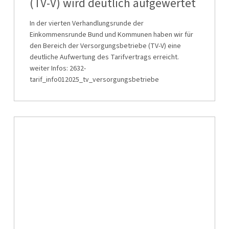
(TV-V) wird deutlich aufgewertet
wird
deutlich
In der vierten Verhandlungsrunde der
Einkommensrunde Bund und Kommunen haben wir für
aufgewertet
den Bereich der Versorgungsbetriebe (TV-V) eine
deutliche Aufwertung des Tarifvertrags erreicht.
weiter Infos: 2632-
tarif_info012025_tv_versorgungsbetriebe
Die
Einigung
ist
da!