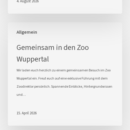
4. August 2026
Gemeinsam
Allgemein
in
den
Gemeinsam in den Zoo
Zoo
Wuppertal
Wuppertal
Wir laden euch herzlich zu einem gemeinsamen Besuch im Zoo
Wuppertal ein. Freut euch auf eine exklusive Führung mit dem
Zoodirektor persönlich. Spannende Einblicke, Hintergrundwissen
und…
15. April 2026