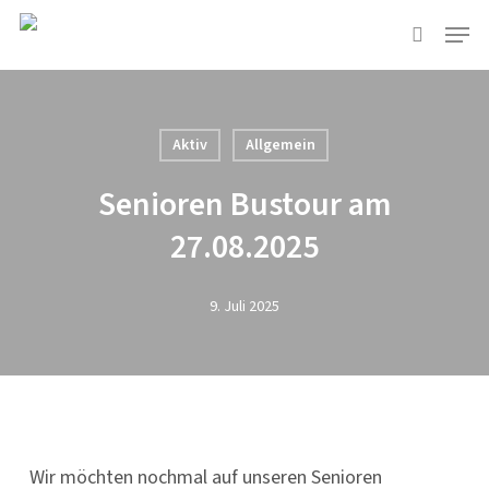
Skip
Menu
to
suchen
main
content
Aktiv
Allgemein
Senioren Bustour am
27.08.2025
9. Juli 2025
Wir möchten nochmal auf unseren Senioren