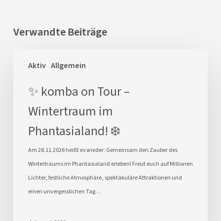
Verwandte Beiträge
✨
Aktiv
Allgemein
komba
on
✨ komba on Tour –
Tour
Wintertraum im
–
Wintertraum
Phantasialand! ❄️
im
Phantasialand!
Am 28.11.2026 heißt es wieder: Gemeinsam den Zauber des
❄️
Wintertraums im Phantasialand erleben! Freut euch auf Millionen
Lichter, festliche Atmosphäre, spektakuläre Attraktionen und
einen unvergesslichen Tag…