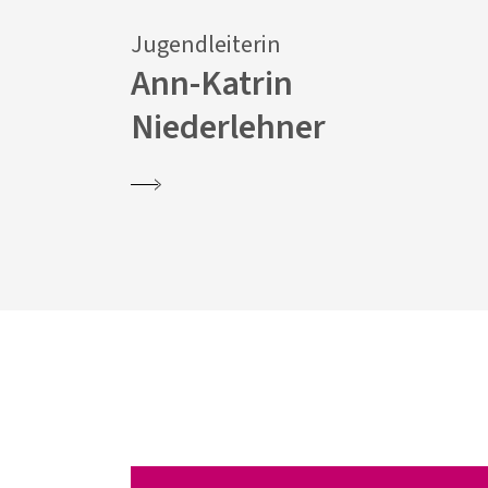
Jugendleiterin
Ann-Katrin
stel
Niederlehner
Juge
Fra
Nie