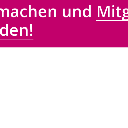
machen und
Mitg
den!
omba-
Bleib