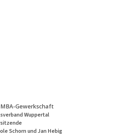
nserem Newsletter!
Jetzt anmelden
MBA-Gewerkschaft
tsverband Wuppertal
rsitzende
ole Schorn und Jan Hebig