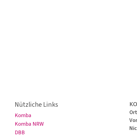
en!
mit u
Nützliche Links
KO
Or
Komba
Vo
Komba NRW
Nic
DBB