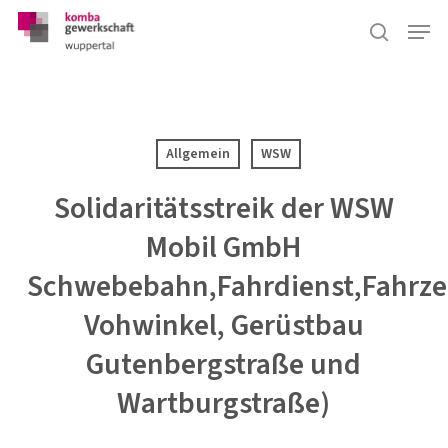
Skip
Menu
to
suchen
main
content
Allgemein
WSW
Solidaritätsstreik der WSW
Mobil GmbH
Schwebebahn,Fahrdienst,Fahrze
Vohwinkel, Gerüstbau
Gutenbergstraße und
Wartburgstraße)