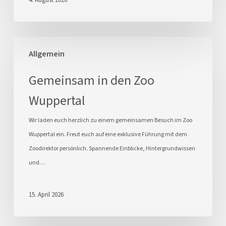
Gemeinsam
Allgemein
in
den
Gemeinsam in den Zoo
Zoo
Wuppertal
Wuppertal
Wir laden euch herzlich zu einem gemeinsamen Besuch im Zoo
Wuppertal ein. Freut euch auf eine exklusive Führung mit dem
Zoodirektor persönlich. Spannende Einblicke, Hintergrundwissen
und…
15. April 2026