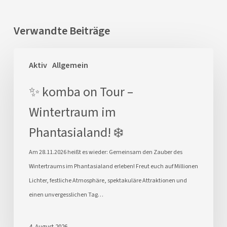
Verwandte Beiträge
✨
Aktiv
Allgemein
komba
on
✨ komba on Tour –
Tour
Wintertraum im
–
Wintertraum
Phantasialand! ❄️
im
Phantasialand!
Am 28.11.2026 heißt es wieder: Gemeinsam den Zauber des
❄️
Wintertraums im Phantasialand erleben! Freut euch auf Millionen
Lichter, festliche Atmosphäre, spektakuläre Attraktionen und
einen unvergesslichen Tag…
4. August 2026