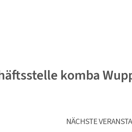
häftsstelle komba Wupp
m schließen
NÄCHSTE VERANST