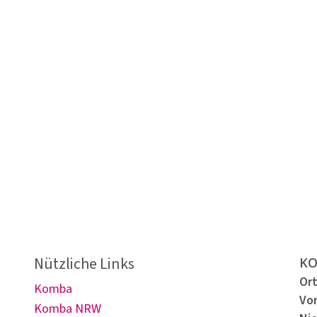
omba-
Bleib
en!
mit u
Nützliche Links
KO
Or
Komba
Vo
Komba NRW