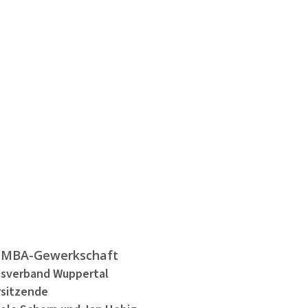
 immer informiert
nserem Newsletter!
Jetzt anmelden
MBA-Gewerkschaft
tsverband Wuppertal
rsitzende